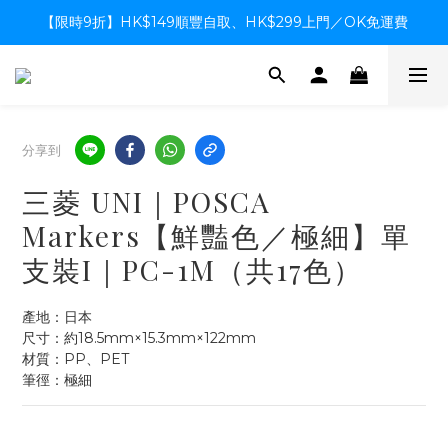
【限時9折】HK$149順豐自取、HK$299上門／OK免運費
【限時9折】HK$149順豐自取、HK$299上門／OK免運費
支付系統升級中，暫停信用卡支付至8月中，造成不便感謝諒解
【限時9折】HK$149順豐自取、HK$299上門／OK免運費
分享到
三菱 UNI｜POSCA
Markers【鮮豔色／極細】單
支裝I｜PC-1M（共17色）
產地：日本
尺寸：約18.5mm×15.3mm×122mm
材質：PP、PET
筆徑：極細