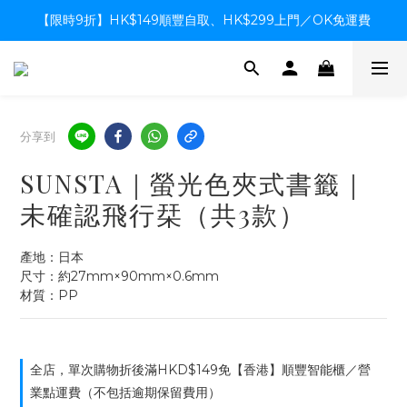
【限時9折】HK$149順豐自取、HK$299上門／OK免運費
【限時9折】HK$149順豐自取、HK$299上門／OK免運費
支付系統升級中，暫停信用卡支付至8月中，造成不便感謝諒解
【限時9折】HK$149順豐自取、HK$299上門／OK免運費
分享到
SUNSTA｜螢光色夾式書籤｜
未確認飛行栞（共3款）
產地：日本
尺寸：約27mm×90mm×0.6mm
材質：PP
全店，單次購物折後滿HKD$149免【香港】順豐智能櫃／營
業點運費（不包括逾期保留費用）