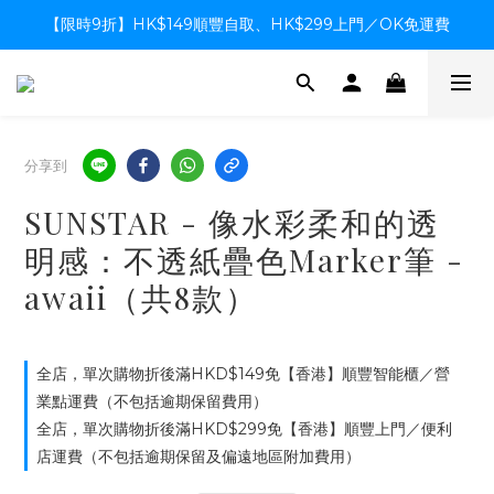
【限時9折】HK$149順豐自取、HK$299上門／OK免運費
【限時9折】HK$149順豐自取、HK$299上門／OK免運費
支付系統升級中，暫停信用卡支付至8月中，造成不便感謝諒解
【限時9折】HK$149順豐自取、HK$299上門／OK免運費
分享到
SUNSTAR - 像水彩柔和的透
明感：不透紙疊色Marker筆 -
awaii（共8款）
全店，單次購物折後滿HKD$149免【香港】順豐智能櫃／營
業點運費（不包括逾期保留費用）
全店，單次購物折後滿HKD$299免【香港】順豐上門／便利
店運費（不包括逾期保留及偏遠地區附加費用）