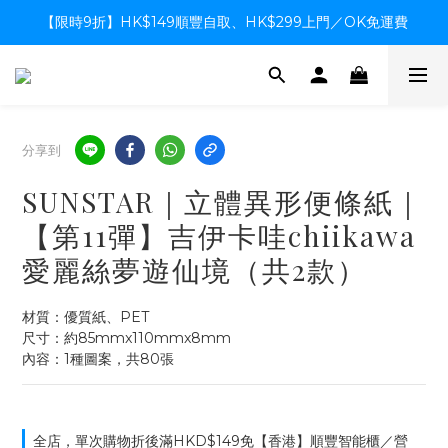
【限時9折】HK$149順豐自取、HK$299上門／OK免運費
【限時9折】HK$149順豐自取、HK$299上門／OK免運費
支付系統升級中，暫停信用卡支付至8月中，造成不便感謝諒解
【限時9折】HK$149順豐自取、HK$299上門／OK免運費
分享到
SUNSTAR｜立體異形便條紙｜
【第11彈】吉伊卡哇chiikawa
愛麗絲夢遊仙境（共2款）
材質：優質紙、PET
尺寸：約85mmx110mmx8mm
內容：1種圖案，共80張
全店，單次購物折後滿HKD$149免【香港】順豐智能櫃／營