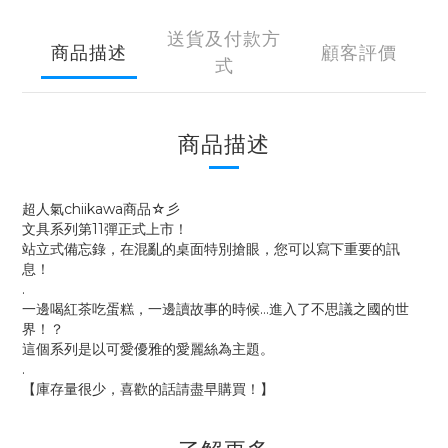
送貨及付款方
商品描述
顧客評價
式
商品描述
超人氣chiikawa商品☆彡
文具系列第11彈正式上市！
站立式備忘錄，在混亂的桌面特別搶眼，您可以寫下重要的訊
息！
.
一邊喝紅茶吃蛋糕，一邊讀故事的時候…進入了不思議之國的世
界！？
這個系列是以可愛優雅的愛麗絲為主題。
.
【庫存量很少，喜歡的話請盡早購買！】