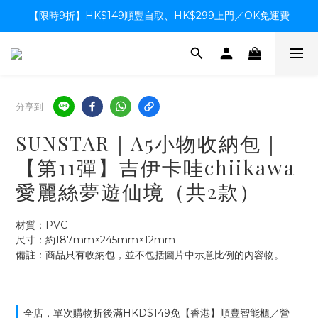
【限時9折】HK$149順豐自取、HK$299上門／OK免運費
【限時9折】HK$149順豐自取、HK$299上門／OK免運費
支付系統升級中，暫停信用卡支付至8月中，造成不便感謝諒解
【限時9折】HK$149順豐自取、HK$299上門／OK免運費
分享到
SUNSTAR｜A5小物收納包｜
【第11彈】吉伊卡哇chiikawa
愛麗絲夢遊仙境（共2款）
材質：PVC
尺寸：約187mm×245mm×12mm
備註：商品只有收納包，並不包括圖片中示意比例的內容物。
全店，單次購物折後滿HKD$149免【香港】順豐智能櫃／營