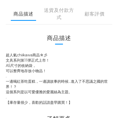
送貨及付款方
商品描述
顧客評價
式
商品描述
超人氣chiikawa商品☆彡
文具系列第11彈正式上市！
A5尺寸的收納袋，
可以整齊地存放小物品！
.
一邊喝紅茶吃蛋糕，一邊讀故事的時候…進入了不思議之國的世
界！？
這個系列是以可愛優雅的愛麗絲為主題。
.
【庫存量很少，喜歡的話請盡早購買！】