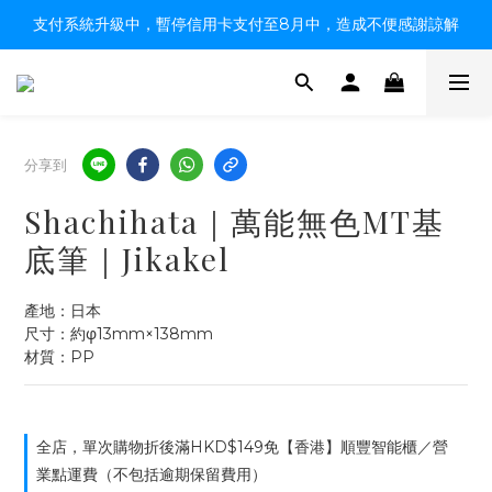
支付系統升級中，暫停信用卡支付至8月中，造成不便感謝諒解
【限時9折】HK$149順豐自取、HK$299上門／OK免運費
【限時9折】HK$149順豐自取、HK$299上門／OK免運費
分享到
Shachihata｜萬能無色MT基
底筆｜Jikakel
產地：日本
尺寸：約φ13mm×138mm
材質：PP
全店，單次購物折後滿HKD$149免【香港】順豐智能櫃／營
業點運費（不包括逾期保留費用）