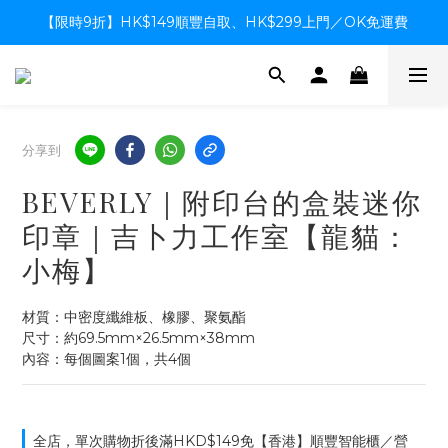
【限時9折】HK$149順豐自取、HK$299上門／OK免運費
【限時9折】HK$149順豐自取、HK$299上門／OK免運費
支付系統升級中，暫停信用卡支付至8月中，造成不便感謝諒解
【限時9折】HK$149順豐自取、HK$299上門／OK免運費
分享到
BEVERLY｜附印台的盒裝迷你
印章｜吉卜力工作室【龍貓：
小梅】
材質：中密度纖維板、橡膠、聚氨酯
尺寸：約69.5mm×26.5mm×38mm
內容：每個圖案1個，共4個
全店，單次購物折後滿HKD$149免【香港】順豐智能櫃／營