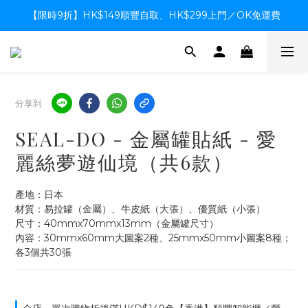
【限時9折】HK$149順豐自取、HK$299上門／OK免運費
【限時9折】HK$149順豐自取、HK$299上門／OK免運費
支付系統升級中，暫停信用卡支付至8月中，造成不便感謝諒解
【限時9折】HK$149順豐自取、HK$299上門／OK免運費
分享到
SEAL-DO - 金屬罐貼紙 - 愛
麗絲夢遊仙境（共6款）
產地：日本
材質：易拉罐（金屬）、牛皮紙（大張）、優質紙（小張）
尺寸：40mmx70mmx13mm（金屬罐尺寸）
內容：30mmx60mm大圖案2種、25mmx50mm小圖案8種；
各3個共30張