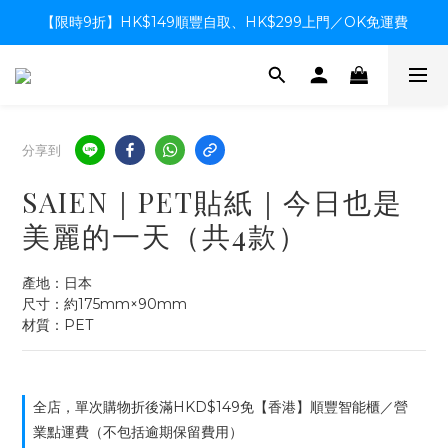
【限時9折】HK$149順豐自取、HK$299上門／OK免運費
【限時9折】HK$149順豐自取、HK$299上門／OK免運費
支付系統升級中，暫停信用卡支付至8月中，造成不便感謝諒解
【限時9折】HK$149順豐自取、HK$299上門／OK免運費
分享到
SAIEN｜PET貼紙｜今日也是
美麗的一天（共4款）
產地：日本
尺寸：約175mm×90mm
材質：PET
全店，單次購物折後滿HKD$149免【香港】順豐智能櫃／營
業點運費（不包括逾期保留費用）