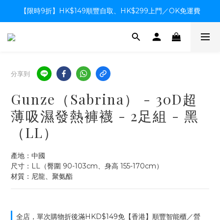
【限時9折】HK$149順豐自取、HK$299上門／OK免運費
【限時9折】HK$149順豐自取、HK$299上門／OK免運費
支付系統升級中，暫停信用卡支付至8月中，造成不便感謝諒解
【限時9折】HK$149順豐自取、HK$299上門／OK免運費
分享到
Gunze（Sabrina） - 30D超
薄吸濕發熱褲襪 - 2足組 - 黑
（LL）
產地：中國
尺寸：LL（臀圍 90-103cm、身高 155-170cm）
材質：尼龍、聚氨酯
全店，單次購物折後滿HKD$149免【香港】順豐智能櫃／營