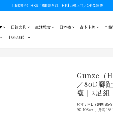
【限時9折】HK$149順豐自取、HK$299上門／OK免運費
【限時9折】HK$149順豐自取、HK$299上門／OK免運費
支付系統升級中，暫停信用卡支付至8月中，造成不便感謝諒解
♥
日韓文具
生活雜貨
日本襪
占卜卡牌
＊熱
【限時9折】HK$149順豐自取、HK$299上門／OK免運費
【襪品牌】
Gunze（H
／80D腳
襪｜2足組
尺寸：ML（臀圍 85-9
90-103cm、身高 155