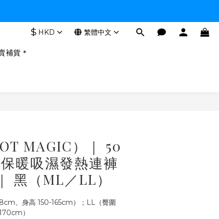
$
HKD
繁體中文
賣補貨＊
立即購買
OT MAGIC）｜ 50
趾保暖吸濕發熱連褲
｜ 黑（ML／LL）
8cm、身高 150-165cm）；LL（臀圍 
-170cm）