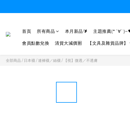
首頁
所有商品
本月新品🔰
主題推薦(*´∀`)~
會員點數兌換
清貨大減價🈹
【文具及雜貨品牌】
全部商品
/
日本襪
/
連褲襪／絲襪
/
【視】微透／不透膚