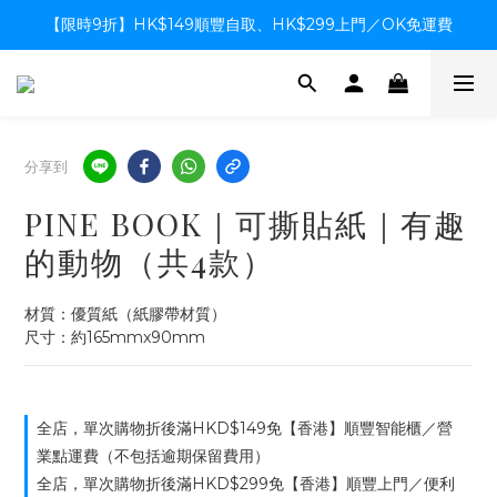
【限時9折】HK$149順豐自取、HK$299上門／OK免運費
【限時9折】HK$149順豐自取、HK$299上門／OK免運費
支付系統升級中，暫停信用卡支付至8月中，造成不便感謝諒解
【限時9折】HK$149順豐自取、HK$299上門／OK免運費
分享到
PINE BOOK｜可撕貼紙｜有趣
的動物（共4款）
材質：優質紙（紙膠帶材質）
尺寸：約165mmx90mm
全店，單次購物折後滿HKD$149免【香港】順豐智能櫃／營
業點運費（不包括逾期保留費用）
全店，單次購物折後滿HKD$299免【香港】順豐上門／便利