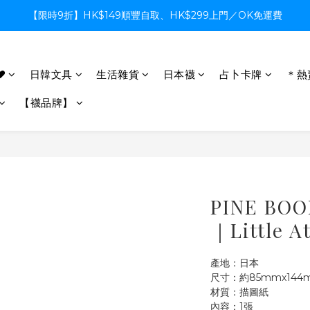
【限時9折】HK$149順豐自取、HK$299上門／OK免運費
【限時9折】HK$149順豐自取、HK$299上門／OK免運費
支付系統升級中，暫停信用卡支付至8月中，造成不便感謝諒解
♥
日韓文具
生活雜貨
日本襪
占卜卡牌
＊熱
【限時9折】HK$149順豐自取、HK$299上門／OK免運費
【襪品牌】
PINE B
｜Little 
產地：日本
尺寸：約85mmx144
材質：描圖紙
內容：1張