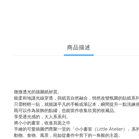
商品描述
微微透光的描圖紙材質。
能柔和地讓光線穿透，與紙頁自然融合，悄然改變氛圍的貼紙系
只需輕輕一貼，就能讓平凡的手帳或筆記本，瞬間提升一點洗練
既可以作為裝飾的點綴，也能當作收集欣賞的收藏品。
享受透光感的，大人系系列。
將小小的畫室，收進頁面之中
手繪的可愛插圖們齊聚一堂的「小小畫室（Little Atelier）」系
動物、食物、風景，宛如從畫作中剪下的一角般的主題。