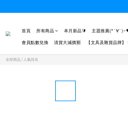
首頁
所有商品
本月新品🔰
主題推薦(*´∀`)~
會員點數兌換
清貨大減價🈹
【文具及雜貨品牌】
全部商品
/
人氣排名