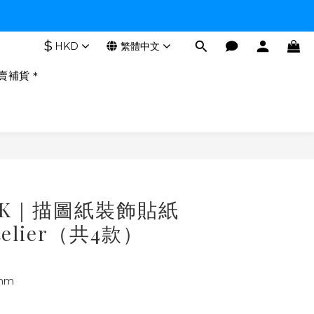
$
HKD
繁體中文
賣補貨＊
立即購買
OOK｜描圖紙裝飾貼紙
Atelier（共4款）
mm