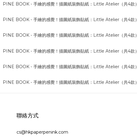
聯絡方式
cs@hkpaperpenink.com