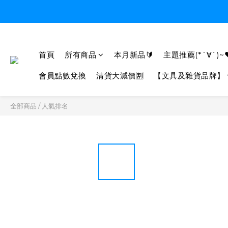
首頁
所有商品
本月新品🔰
主題推薦(*´∀`)~
會員點數兌換
清貨大減價🈹
【文具及雜貨品牌】
全部商品
/
人氣排名