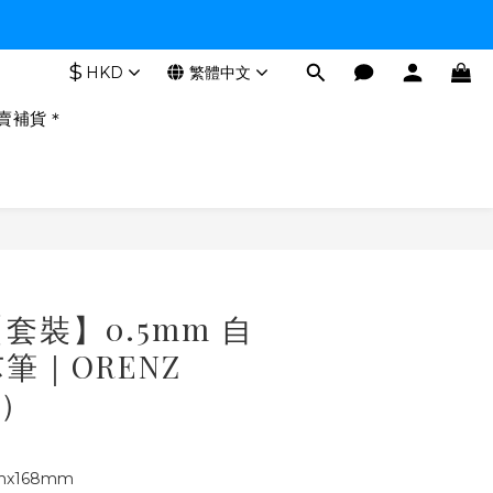
$
HKD
繁體中文
賣補貨＊
｜【套裝】0.5mm 自
筆｜ORENZ
款）
x168mm