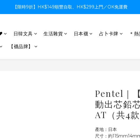
【限時9折】HK$149順豐自取、HK$299上門／OK免運費
【限時9折】HK$149順豐自取、HK$299上門／OK免運費
支付系統升級中，暫停信用卡支付至8月中，造成不便感謝諒解
♥
日韓文具
生活雜貨
日本襪
占卜卡牌
＊熱
【限時9折】HK$149順豐自取、HK$299上門／OK免運費
【襪品牌】
Pentel
動出芯鉛芯
AT（共4
產地：日本
尺寸：約115mm14mm