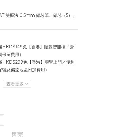
z AT 雙握法 0.5mm 鉛芯筆、鉛芯（5）、
HKD$149免【香港】順豐智能櫃／營
期保留費用）
HKD$299免【香港】順豐上門／便利
保留及偏遠地區附加費用）
查看更多
售完