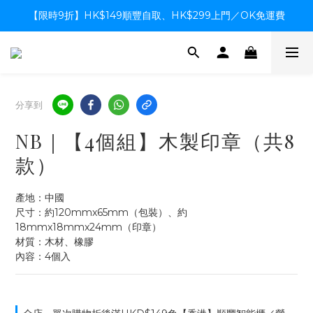
【限時9折】HK$149順豐自取、HK$299上門／OK免運費
【限時9折】HK$149順豐自取、HK$299上門／OK免運費
支付系統升級中，暫停信用卡支付至8月中，造成不便感謝諒解
【限時9折】HK$149順豐自取、HK$299上門／OK免運費
分享到
NB｜【4個組】木製印章（共8
款）
產地：中國
尺寸：約120mmx65mm（包裝）、約
18mmx18mmx24mm（印章）
材質：木材、橡膠
內容：4個入