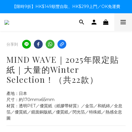
【限時9折】HK$149順豐自取、HK$299上門／OK免運費
【限時9折】HK$149順豐自取、HK$299上門／OK免運費
支付系統升級中，暫停信用卡支付至8月中，造成不便感謝諒解
【限時9折】HK$149順豐自取、HK$299上門／OK免運費
分享到
MIND WAVE｜2025年限定貼
紙｜大量的Winter
Selection！（共22款）
產地：日本
尺寸：約170mmx65mm
材質：透明PET／優質紙（紙膠帶材質）／金箔／和紙綿／全息
箔／優質紙／鏡面銅版紙／優質紙／閃光箔／特殊紙／熱感全息
圖