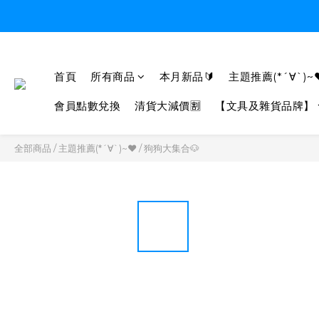
首頁
所有商品
本月新品🔰
主題推薦(*´∀`)~
會員點數兌換
清貨大減價🈹
【文具及雜貨品牌】
全部商品
/
主題推薦(*´∀`)~♥
/
狗狗大集合🐶