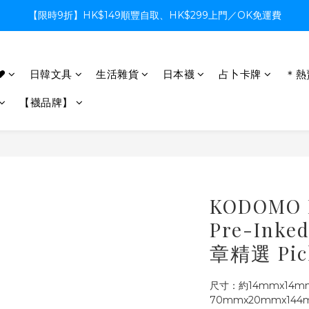
【限時9折】HK$149順豐自取、HK$299上門／OK免運費
【限時9折】HK$149順豐自取、HK$299上門／OK免運費
支付系統升級中，暫停信用卡支付至8月中，造成不便感謝諒解
♥
日韓文具
生活雜貨
日本襪
占卜卡牌
＊熱
【限時9折】HK$149順豐自取、HK$299上門／OK免運費
【襪品牌】
KODOMO
Pre-Inke
章精選 Pi
尺寸：約14mmx14m
70mmx20mmx14