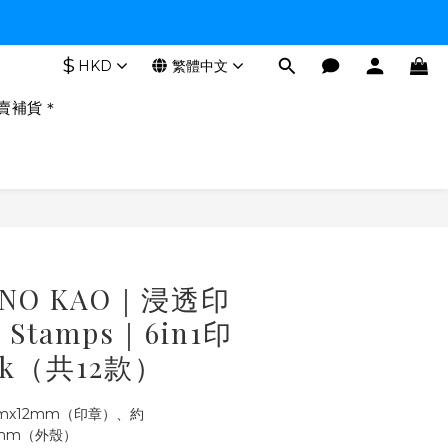
$
HKD
繁體中文
賣補貨＊
 NO KAO｜浸透印
d Stamps｜6in1印
ck（共12款）
mx12mm（印章）、約
4mm（外殼）