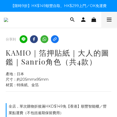
【限時9折】HK$149順豐自取、HK$299上門／OK免運費
【限時9折】HK$149順豐自取、HK$299上門／OK免運費
支付系統升級中，暫停信用卡支付至8月中，造成不便感謝諒解
【限時9折】HK$149順豐自取、HK$299上門／OK免運費
分享到
KAMIO｜箔押貼紙｜大人的圖
鑑｜Sanrio角色（共4款）
產地：日本
尺寸：約205mmx95mm
材質：特殊紙、金箔
全店，單次購物折後滿HKD$149免【香港】順豐智能櫃／營
業點運費（不包括逾期保留費用）