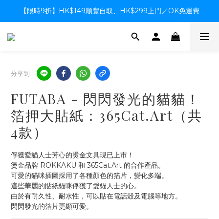
【限時9折】HK$149順豐自取、HK$299上門／OK免運費
【限時9折】HK$149順豐自取、HK$299上門／OK免運費
支付系統升級中，暫停信用卡支付至8月中，造成不便感謝諒解
【限時9折】HK$149順豐自取、HK$299上門／OK免運費
分享到
FUTABA - 閃閃發光的貓貓！
箔押大貼紙：365Cat.Art（共
4款）
俘獲愛貓人士芳心的燙金文具現已上市！
燙金品牌 ROKKAKU 和 365Cat.Art 的合作產品。
可愛的貓咪插圖採用了各種顏色的箔片，變化多端。
這些華麗的貼紙貓咪俘獲了愛貓人士的心。
由於有耐久性、耐水性，可以貼在電話殼及電腦等地方。
閃閃發光的箔片更顯可愛。