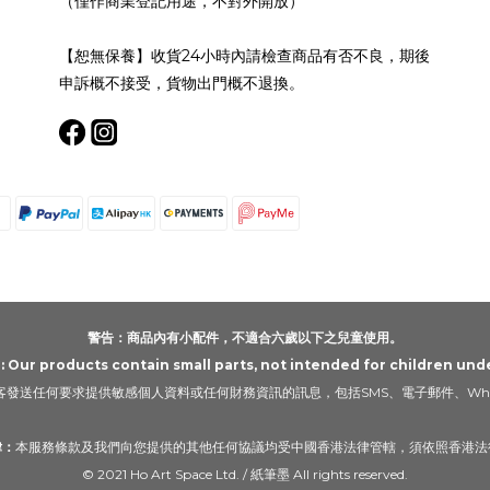
（僅作商業登記用途，不對外開放）
【恕無保養】收貨24小時內請檢查商品有否不良，期後
申訴概不接受，貨物出門概不退換。
警告：商品內有小配件，不適合六歲以下之兒童使用。
Our products contain small parts, not intended for children unde
發送任何要求提供敏感個人資料或任何財務資訊的訊息，包括SMS、電子郵件、Wha
律：
本服務條款及我們向您提供的其他任何協議均受中國香港法律管轄，須依照香港法
© 2021 Ho Art Space Ltd. / 紙筆墨 All rights reserved.