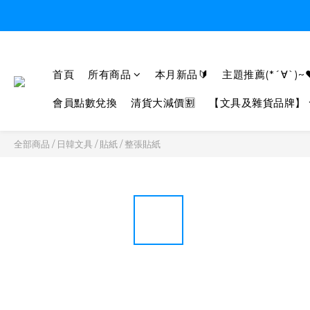
首頁
所有商品
本月新品🔰
主題推薦(*´∀`)~
會員點數兌換
清貨大減價🈹
【文具及雜貨品牌】
全部商品
/
日韓文具
/
貼紙
/
整張貼紙