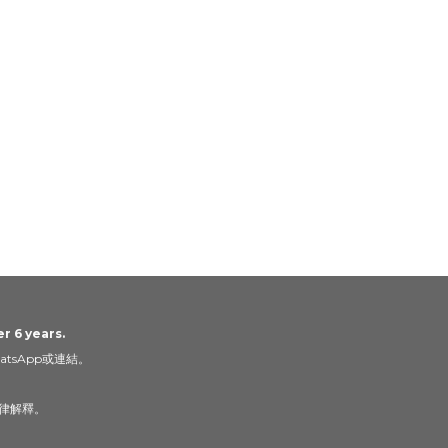
r 6 years.
tsApp或連結。
律解釋。