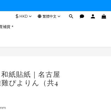
$
HKD
繁體中文
賣補貨＊
立即購買
｜和紙貼紙｜名古屋
雞雞ぴよりん（共4
mm