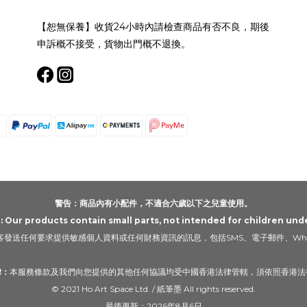
【恕無保養】收貨24小時內請檢查商品有否不良，期後
申訴概不接受，貨物出門概不退換。
警告：商品內有小配件，不適合六歲以下之兒童使用。
Our products contain small parts, not intended for children unde
發送任何要求提供敏感個人資料或任何財務資訊的訊息，包括SMS、電子郵件、Wha
律：
本服務條款及我們向您提供的其他任何協議均受中國香港法律管轄，須依照香港法
© 2021 Ho Art Space Ltd. / 紙筆墨 All rights reserved.
最後更新：2026年8月6日