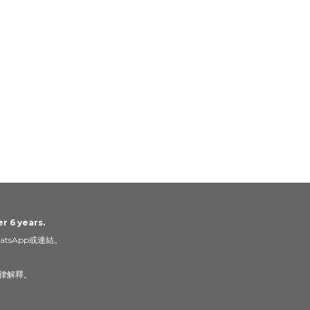
r 6 years.
tsApp或連結。
律解釋。