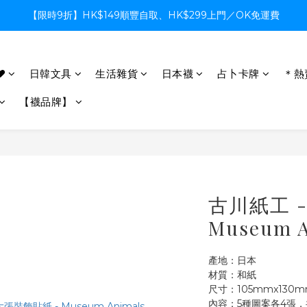
【限時9折】HK$149順豐自取、HK$299上門／OK免運費
【限時9折】HK$149順豐自取、HK$299上門／OK免運費
支付系統升級中，暫停信用卡支付至8月中，造成不便感謝諒解
♥
日韓文具
生活雜貨
日本襪
占卜卡牌
＊熱
【限時9折】HK$149順豐自取、HK$299上門／OK免運費
【襪品牌】
古川紙工 
Museum 
產地：日本
材質：和紙
尺寸：105mmx130
內容：5種圖案各4張，