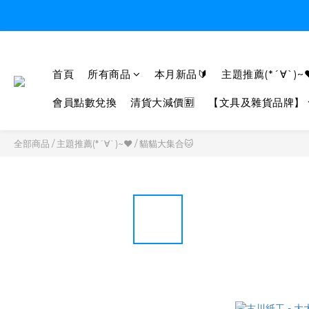
首頁
所有商品
本月新品🔰
主題推薦(*´∀`)~
會員點數兌換
清貨大減價🈹
【文具及雜貨品牌】
全部商品
/
主題推薦(*´∀`)~♥
/
貓貓大集合🐱