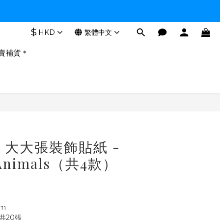
$
HKD
繁體中文
賣補貨＊
立即購買
- 大大張裝飾貼紙 -
Animals（共4款）
mm
共20張