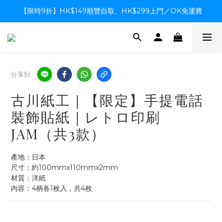
【限時9折】HK$149順豐自取、HK$299上門／OK免運費
【限時9折】HK$149順豐自取、HK$299上門／OK免運費
支付系統升級中，暫停信用卡支付至8月中，造成不便感謝諒解
【限時9折】HK$149順豐自取、HK$299上門／OK免運費
分享到
古川紙工｜【限定】手提電話
裝飾貼紙｜レトロ印刷
JAM（共3款）
產地：日本
尺寸：約100mmx110mmx2mm
材質：洋紙
內容：4柄各1枚入，共4枚