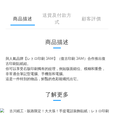
送貨及付款方
商品描述
顧客評價
式
商品描述
與人氣品牌【レトロ印刷 JAM】（復古印刷 JAM）合作推出復
古印刷貼紙組。
你可以享受石版印刷獨有的紋理，例如版面錯位、模糊和重疊，
非常適合筆記型電腦、手機殼和電腦。
這是一件特別的物品，鮮豔的色彩能襯托出它。
了解更多