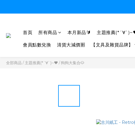
首頁
所有商品
本月新品🔰
主題推薦(*´∀`)~
會員點數兌換
清貨大減價🈹
【文具及雜貨品牌】
全部商品
/
主題推薦(*´∀`)~♥
/
狗狗大集合🐶