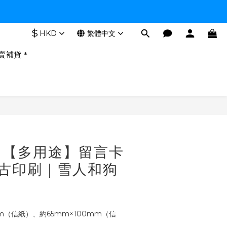
$
HKD
繁體中文
賣補貨＊
立即購買
｜【多用途】留言卡
o復古印刷｜雪人和狗
m（信紙）、約65mm×100mm（信