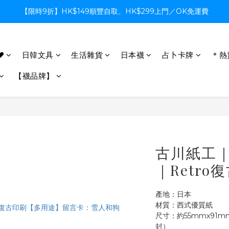
【限時9折】HK$149順豐自取、HK$299上門／OK免運費
【限時9折】HK$149順豐自取、HK$299上門／OK免運費
支付系統升級中，暫停信用卡支付至8月中，造成不便感謝諒解
♥
日韓文具
生活雜貨
日本襪
占卜卡牌
＊熱
【限時9折】HK$149順豐自取、HK$299上門／OK免運費
【襪品牌】
古川紙工
｜Retr
產地：日本
材質：西式優質紙
尺寸：約55mmx91m
封）