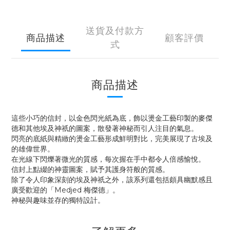
送貨及付款方
商品描述
顧客評價
式
商品描述
這些小巧的信封，以金色閃光紙為底，飾以燙金工藝印製的麥傑
德和其他埃及神祇的圖案，散發著神秘而引人注目的氣息。
閃亮的底紙與精緻的燙金工藝形成鮮明對比，完美展現了古埃及
的雄偉世界。
在光線下閃爍著微光的質感，每次握在手中都令人倍感愉悅。
信封上點綴的神靈圖案，賦予其護身符般的質感。
除了令人印象深刻的埃及神祇之外，該系列還包括頗具幽默感且
廣受歡迎的「Medjed 梅傑德」。
神秘與趣味並存的獨特設計。