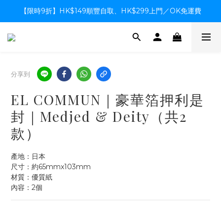
【限時9折】HK$149順豐自取、HK$299上門／OK免運費
【限時9折】HK$149順豐自取、HK$299上門／OK免運費
支付系統升級中，暫停信用卡支付至8月中，造成不便感謝諒解
【限時9折】HK$149順豐自取、HK$299上門／OK免運費
分享到
EL COMMUN｜豪華箔押利是
封｜Medjed & Deity（共2
款）
產地：日本
尺寸：約65mmx103mm
材質：優質紙
內容：2個