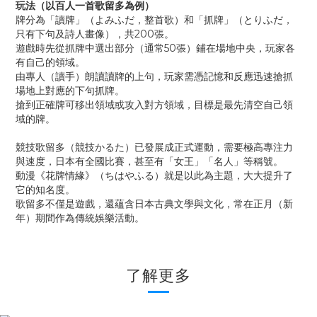
玩法（以百人一首歌留多為例）
牌分為「讀牌」（よみふだ，整首歌）和「抓牌」（とりふだ，
只有下句及詩人畫像），共200張。
遊戲時先從抓牌中選出部分（通常50張）鋪在場地中央，玩家各
有自己的領域。
由專人（讀手）朗讀讀牌的上句，玩家需憑記憶和反應迅速搶抓
場地上對應的下句抓牌。
搶到正確牌可移出領域或攻入對方領域，目標是最先清空自己領
域的牌。
競技歌留多（競技かるた）已發展成正式運動，需要極高專注力
與速度，日本有全國比賽，甚至有「女王」「名人」等稱號。
動漫《花牌情緣》（ちはやふる）就是以此為主題，大大提升了
它的知名度。
歌留多不僅是遊戲，還蘊含日本古典文學與文化，常在正月（新
年）期間作為傳統娛樂活動。
了解更多