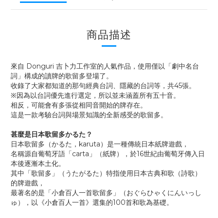
商品描述
來自 Donguri 吉卜力工作室的人氣作品，使用僅以「劇中名台
詞」構成的讀牌的歌留多登場了。
收錄了大家都知道的那句經典台詞、隱藏的台詞等，共45張。
※因為以台詞優先進行選定，所以並未涵蓋所有五十音。
相反，可能會有多張從相同音開始的牌存在。
這是一款考驗台詞與場景知識的全新感受的歌留多。
甚麼是日本歌留多かるた？
日本歌留多（かるた，karuta）是一種傳統日本紙牌遊戲，
名稱源自葡萄牙語「carta」（紙牌），於16世紀由葡萄牙傳入日
本後逐漸本土化。
其中「歌留多」（うたがるた）特指使用日本古典和歌（詩歌）
的牌遊戲，
最著名的是「小倉百人一首歌留多」（おぐらひゃくにんいっし
ゅ），以《小倉百人一首》選集的100首和歌為基礎。