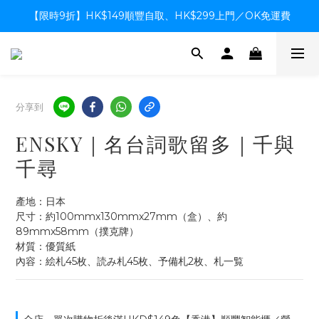
【限時9折】HK$149順豐自取、HK$299上門／OK免運費
【限時9折】HK$149順豐自取、HK$299上門／OK免運費
支付系統升級中，暫停信用卡支付至8月中，造成不便感謝諒解
【限時9折】HK$149順豐自取、HK$299上門／OK免運費
分享到
ENSKY｜名台詞歌留多｜千與
千尋
產地：日本
尺寸：約100mmx130mmx27mm（盒）、約
89mmx58mm（撲克牌）
材質：優質紙
內容：絵札45枚、読み札45枚、予備札2枚、札一覧