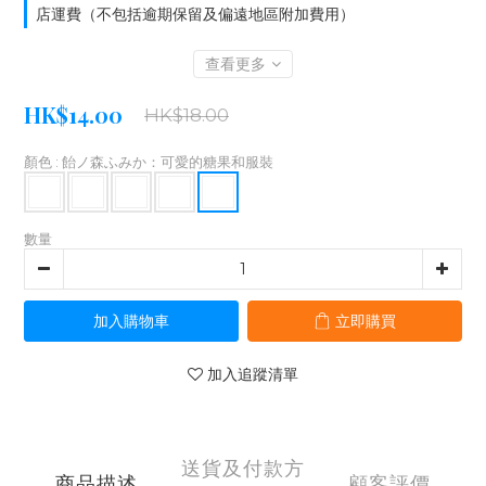
店運費（不包括逾期保留及偏遠地區附加費用）
查看更多
HK$14.00
HK$18.00
顏色
: 飴ノ森ふみか：可愛的糖果和服裝
數量
加入購物車
立即購買
加入追蹤清單
送貨及付款方
商品描述
顧客評價