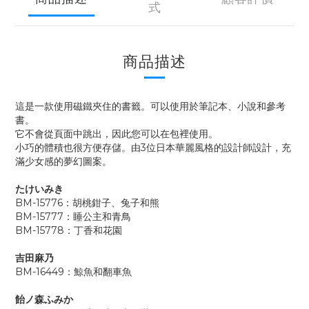
式
商品描述
這是一款使用磁鐵夾住的書籤。可以使用於筆記本、小說和參考
書。
它不會從頁面中跳出，因此您可以在包裡使用。
小巧的體積也很方便存儲。由3位日本華麗風格的設計師設計，充
滿少女感的夢幻圖案。
たけいみき
BM-15776：胡桃鉗子、兔子和熊
BM-15777：睡公主和青鳥
BM-15778：丁香和花園
吉田麻乃
BM-16449：鯨魚和翻車魚
飴ノ森ふみか