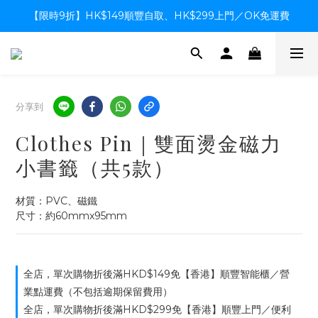
【限時9折】HK$149順豐自取、HK$299上門／OK免運費
【限時9折】HK$149順豐自取、HK$299上門／OK免運費
支付系統升級中，暫停信用卡支付至8月中，造成不便感謝諒解
【限時9折】HK$149順豐自取、HK$299上門／OK免運費
分享到
Clothes Pin｜雙面燙金磁力
小書籤（共5款）
材質：PVC、磁鐵
尺寸：約60mmx95mm
全店，單次購物折後滿HKD$149免【香港】順豐智能櫃／營
業點運費（不包括逾期保留費用）
全店，單次購物折後滿HKD$299免【香港】順豐上門／便利