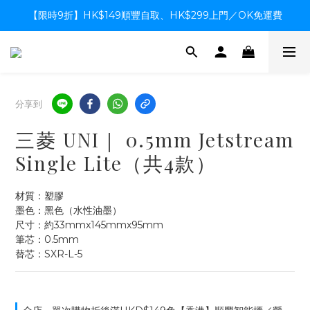
【限時9折】HK$149順豐自取、HK$299上門／OK免運費
【限時9折】HK$149順豐自取、HK$299上門／OK免運費
支付系統升級中，暫停信用卡支付至8月中，造成不便感謝諒解
【限時9折】HK$149順豐自取、HK$299上門／OK免運費
分享到
三菱 UNI｜ 0.5mm Jetstream
Single Lite（共4款）
材質：塑膠
墨色：黑色（水性油墨）
尺寸：約33mmx145mmx95mm
筆芯：0.5mm
替芯：SXR-L-5