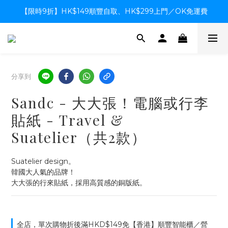
【限時9折】HK$149順豐自取、HK$299上門／OK免運費
【限時9折】HK$149順豐自取、HK$299上門／OK免運費
支付系統升級中，暫停信用卡支付至8月中，造成不便感謝諒解
【限時9折】HK$149順豐自取、HK$299上門／OK免運費
分享到
Sandc - 大大張！電腦或行李
貼紙 - Travel &
Suatelier（共2款）
Suatelier design。
韓國大人氣的品牌！
大大張的行來貼紙，採用高質感的銅版紙。
全店，單次購物折後滿HKD$149免【香港】順豐智能櫃／營