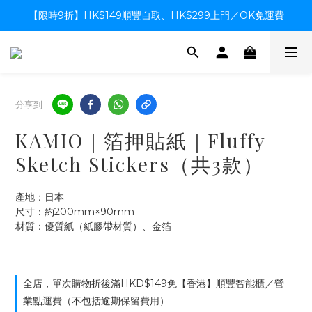
【限時9折】HK$149順豐自取、HK$299上門／OK免運費
【限時9折】HK$149順豐自取、HK$299上門／OK免運費
支付系統升級中，暫停信用卡支付至8月中，造成不便感謝諒解
【限時9折】HK$149順豐自取、HK$299上門／OK免運費
分享到
KAMIO｜箔押貼紙｜Fluffy
Sketch Stickers（共3款）
產地：日本
尺寸：約200mm×90mm
材質：優質紙（紙膠帶材質）、金箔
全店，單次購物折後滿HKD$149免【香港】順豐智能櫃／營
業點運費（不包括逾期保留費用）