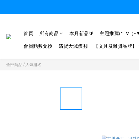
首頁
所有商品
本月新品🔰
主題推薦(*´∀`)~
會員點數兌換
清貨大減價🈹
【文具及雜貨品牌】
全部商品
/
人氣排名