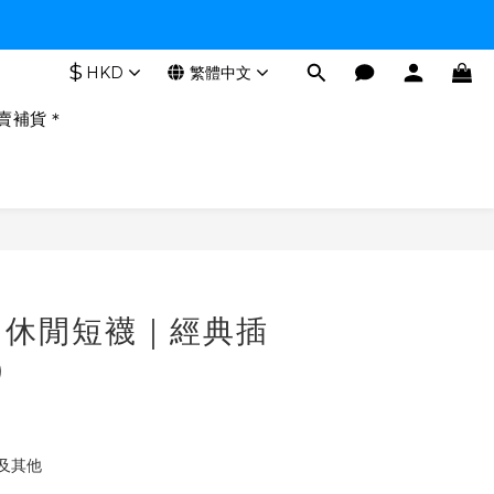
$
HKD
繁體中文
賣補貨＊
｜休閒短襪｜經典插
）
及其他