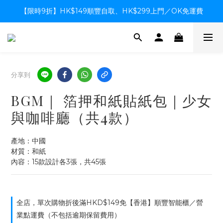
【限時9折】HK$149順豐自取、HK$299上門／OK免運費
【限時9折】HK$149順豐自取、HK$299上門／OK免運費
支付系統升級中，暫停信用卡支付至8月中，造成不便感謝諒解
【限時9折】HK$149順豐自取、HK$299上門／OK免運費
分享到
BGM｜ 箔押和紙貼紙包｜少女
與咖啡廳（共4款）
產地：中國
材質：和紙
內容：15款設計各3張，共45張
全店，單次購物折後滿HKD$149免【香港】順豐智能櫃／營
業點運費（不包括逾期保留費用）