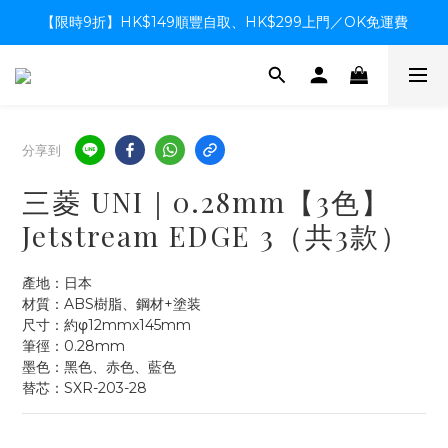
【限時9折】HK$149順豐自取、HK$299上門／OK免運費
【限時9折】HK$149順豐自取、HK$299上門／OK免運費
支付系統升級中，暫停信用卡支付至8月中，造成不便感謝諒解
【限時9折】HK$149順豐自取、HK$299上門／OK免運費
分享到
三菱 UNI｜0.28mm【3色】
Jetstream EDGE 3（共3款）
產地：日本
材質：ABS樹脂、鋼材+塗装
尺寸：約φ12mmx145mm
筆徑：0.28mm
墨色：黑色、赤色、藍色
替芯：SXR-203-28