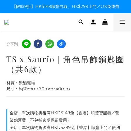
【限時9折】HK$149順豐自取、HK$299上門／OK免運費
【限時9折】HK$149順豐自取、HK$299上門／OK免運費
支付系統升級中，暫停信用卡支付至8月中，造成不便感謝諒解
【限時9折】HK$149順豐自取、HK$299上門／OK免運費
分享到
TS x Sanrio｜角色吊飾鎖匙圈
（共6款）
材質：聚酯纖維
尺寸：約50mm×70mm×40mm
全店，單次購物折後滿HKD$149免【香港】順豐智能櫃／營
業點運費（不包括逾期保留費用）
全店，單次購物折後滿HKD$299免【香港】順豐上門／便利