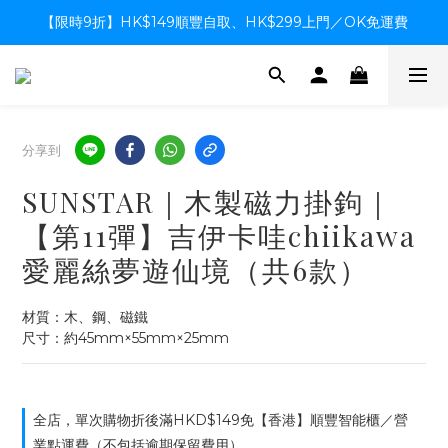
【限時9折】HK$149順豐自取、HK$299上門／OK免運費
【限時9折】HK$149順豐自取、HK$299上門／OK免運費
支付系統升級中，暫停信用卡支付至8月中，造成不便感謝諒解
【限時9折】HK$149順豐自取、HK$299上門／OK免運費
分享到
SUNSTAR｜木製磁力掛鉤｜
【第11彈】吉伊卡哇chiikawa
愛麗絲夢遊仙境（共6款）
材質：木、鋼、磁鐵
尺寸：約45mm×55mm×25mm
全店，單次購物折後滿HKD$149免【香港】順豐智能櫃／營
業點運費（不包括逾期保留費用）