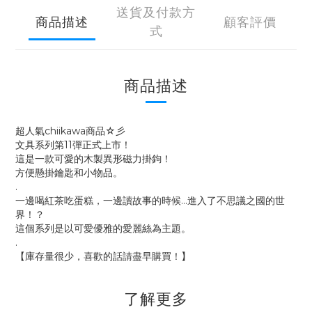
送貨及付款方
商品描述
顧客評價
式
商品描述
超人氣chiikawa商品☆彡
文具系列第11彈正式上市！
這是一款可愛的木製異形磁力掛鉤！
方便懸掛鑰匙和小物品。
.
一邊喝紅茶吃蛋糕，一邊讀故事的時候…進入了不思議之國的世
界！？
這個系列是以可愛優雅的愛麗絲為主題。
.
【庫存量很少，喜歡的話請盡早購買！】
了解更多