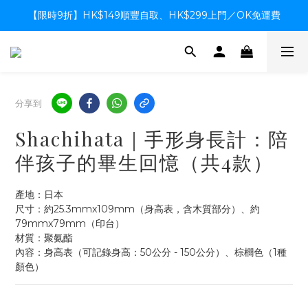
【限時9折】HK$149順豐自取、HK$299上門／OK免運費
【限時9折】HK$149順豐自取、HK$299上門／OK免運費
支付系統升級中，暫停信用卡支付至8月中，造成不便感謝諒解
【限時9折】HK$149順豐自取、HK$299上門／OK免運費
分享到
Shachihata｜手形身長計：陪
伴孩子的畢生回憶（共4款）
產地：日本
尺寸：約25.3mmx109mm（身高表，含木質部分）、約
79mmx79mm（印台）
材質：聚氨酯
內容：身高表（可記錄身高：50公分 - 150公分）、棕櫚色（1種
顏色）