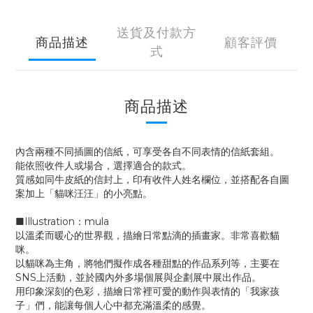
送貨及付款方
商品描述
顧客評價
式
商品描述
內含兩種不同插圖的信紙，可享受各自不同表情的信紙套組。
能依照收件人或場合，選擇適合的款式。
質感如同牛皮紙的信封上，印有收件人姓名欄位，並搭配各自圖
案加上「貓咪汪汪」的小亮點。
■Illustration：mula
以溫柔而暖心的世界觀，描繪日常點滴的插畫家。非常喜歡貓
咪。
以貓咪為主角，將牠們擬作成各種甜點的作品系列等，主要在
SNS上活動，並於國內外多場個展與企劃展中展出作品。
用印象深刻的色彩，描繪日常裡可愛的動作與表情的「我家孩
子」們，能讓每個人心中都充滿溫柔的感覺。