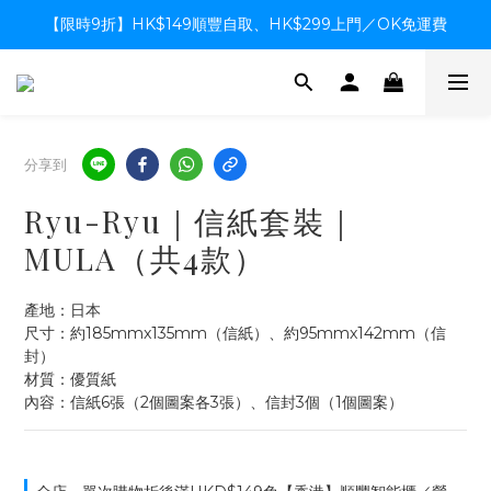
【限時9折】HK$149順豐自取、HK$299上門／OK免運費
【限時9折】HK$149順豐自取、HK$299上門／OK免運費
支付系統升級中，暫停信用卡支付至8月中，造成不便感謝諒解
【限時9折】HK$149順豐自取、HK$299上門／OK免運費
分享到
Ryu-Ryu｜信紙套裝｜
MULA（共4款）
產地：日本
尺寸：約185mmx135mm（信紙）、約95mmx142mm（信
封）
材質：優質紙
內容：信紙6張（2個圖案各3張）、信封3個（1個圖案）