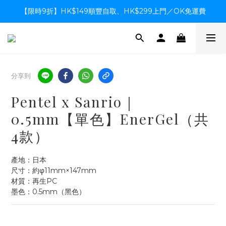
【限時9折】HK$149順豐自取、HK$299上門／OK免運費
【限時9折】HK$149順豐自取、HK$299上門／OK免運費
支付系統升級中，暫停信用卡支付至8月中，造成不便感謝諒解
【限時9折】HK$149順豐自取、HK$299上門／OK免運費
分享到
Pentel x Sanrio｜
0.5mm【單色】EnerGel（共
4款）
產地：日本
尺寸：約φ11mm×147mm
材質：再生PC
墨色：0.5mm（黑色）