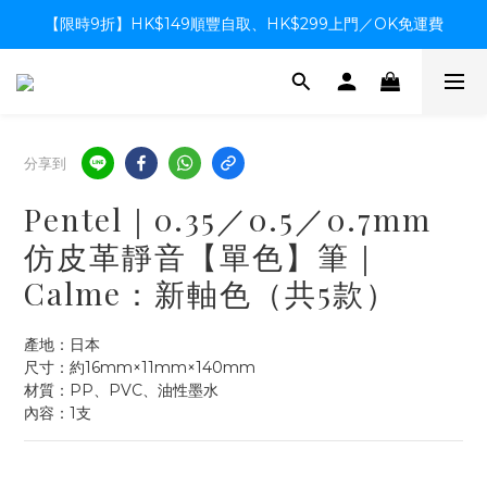
【限時9折】HK$149順豐自取、HK$299上門／OK免運費
【限時9折】HK$149順豐自取、HK$299上門／OK免運費
支付系統升級中，暫停信用卡支付至8月中，造成不便感謝諒解
【限時9折】HK$149順豐自取、HK$299上門／OK免運費
分享到
Pentel｜0.35／0.5／0.7mm
仿皮革靜音【單色】筆｜
Calme：新軸色（共5款）
產地：日本
尺寸：約16mm×11mm×140mm
材質：PP、PVC、油性墨水
內容：1支