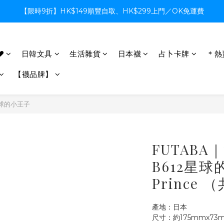
【限時9折】HK$149順豐自取、HK$299上門／OK免運費
【限時9折】HK$149順豐自取、HK$299上門／OK免運費
支付系統升級中，暫停信用卡支付至8月中，造成不便感謝諒解
♥
日韓文具
生活雜貨
日本襪
占卜卡牌
＊熱
【限時9折】HK$149順豐自取、HK$299上門／OK免運費
【襪品牌】
12星球的小王子
FUTAB
B612星球的
Prince 
產地：日本
尺寸：約175mmx73