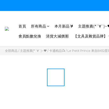
首頁
所有商品
本月新品🔰
主題推薦(*´∀`)~
會員點數兌換
清貨大減價🈹
【文具及雜貨品牌】
全部商品
/
主題推薦(*´∀`)~♥
/
卡通精品📺
/
Le Petit Prince 來自B6