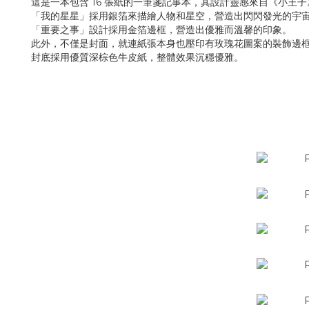
這是一本包含 16 張紙的一筆箋記事本，其設計靈感來自《小王
「我的星星」採用銀箔來描繪人物和星空，營造出閃閃發光的宇
「重要之事」設計採用金箔邊框，營造出優雅而溫馨的印象。
此外，不僅是封面，就連紙張本身也壓印有玫瑰花圖案的裝飾邊
封底採用優質深棕色牛皮紙，整體效果沉穩優雅。