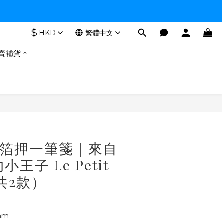
$
HKD
繁體中文
賣補貨＊
立即購買
A｜箔押一筆箋｜來自
小王子 Le Petit
（共2款）
mm