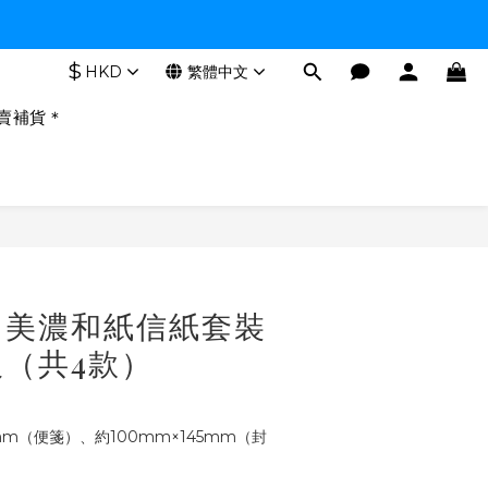
$
HKD
繁體中文
賣補貨＊
立即購買
｜美濃和紙信紙套裝
（共4款）
mm（便箋）、約100mm×145mm（封