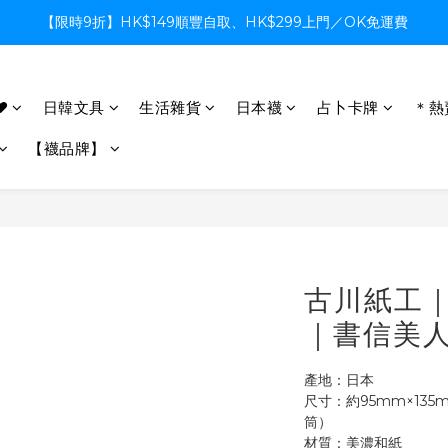
【限時9折】HK$149順豐自取、HK$299上門／OK免運費
【限時9折】HK$149順豐自取、HK$299上門／OK免運費
支付系統升級中，暫停信用卡支付至8月中，造成不便感謝諒解
♥
日韓文具
生活雜貨
日本襪
占卜卡牌
＊熱
【限時9折】HK$149順豐自取、HK$299上門／OK免運費
【襪品牌】
古川紙工
｜書信美人
產地：日本
尺寸：約95mm×135
筒）
材質：美濃和紙