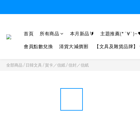
首頁
所有商品
本月新品🔰
主題推薦(*´∀`)~
會員點數兌換
清貨大減價🈹
【文具及雜貨品牌】
全部商品
/
日韓文具
/
賀卡／信紙
/
信封／信紙