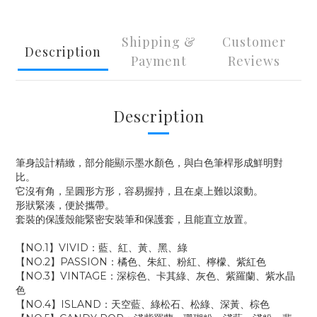
Shipping &
Customer
Description
Payment
Reviews
Description
筆身設計精緻，部分能顯示墨水顏色，與白色筆桿形成鮮明對
比。
它沒有角，呈圓形方形，容易握持，且在桌上難以滾動。
形狀緊湊，便於攜帶。
套裝的保護殼能緊密安裝筆和保護套，且能直立放置。
【NO.1】VIVID：藍、紅、黃、黑、綠
【NO.2】PASSION：橘色、朱紅、粉紅、檸檬、紫紅色
【NO.3】VINTAGE：深棕色、卡其綠、灰色、紫羅蘭、紫水晶
色
【NO.4】ISLAND：天空藍、綠松石、松綠、深黃、棕色