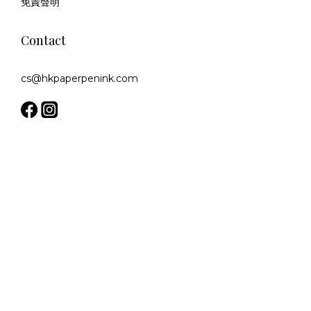
免責聲明
Contact
cs@hkpaperpenink.com