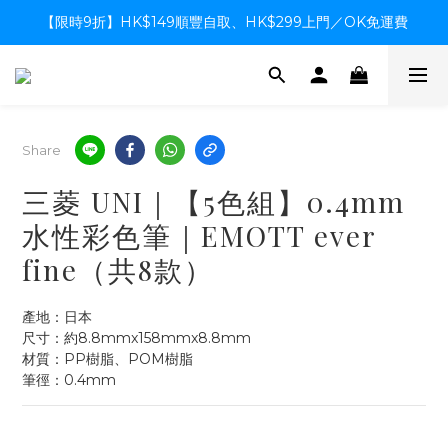
【限時9折】HK$149順豐自取、HK$299上門／OK免運費
【限時9折】HK$149順豐自取、HK$299上門／OK免運費
支付系統升級中，暫停信用卡支付至8月中，造成不便感謝諒解
【限時9折】HK$149順豐自取、HK$299上門／OK免運費
Share
三菱 UNI｜【5色組】0.4mm
水性彩色筆｜EMOTT ever
fine（共8款）
產地：日本
尺寸：約8.8mmx158mmx8.8mm
材質：PP樹脂、POM樹脂
筆徑：0.4mm