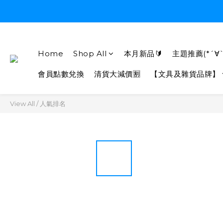
Home
Shop All
本月新品🔰
主題推薦(*´∀`
會員點數兌換
清貨大減價🈹
【文具及雜貨品牌】
View All
/
人氣排名