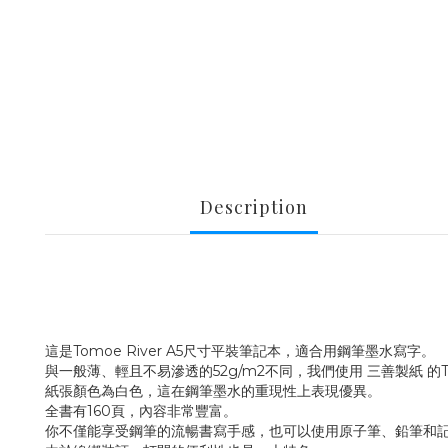
Description
這是Tomoe River A5尺寸平裝筆記本，適合用鋼筆墨水寫字。
與一般薄、輕且不易滲透的52g/m2不同，我們使用 三善製紙 的Tom
紙張顏色為白色，這在鋼筆墨水的重現性上表現優異。
全書有160頁，內容非常豐富。
你不僅能享受鋼筆的流暢書寫手感，也可以使用原子筆、鉛筆和