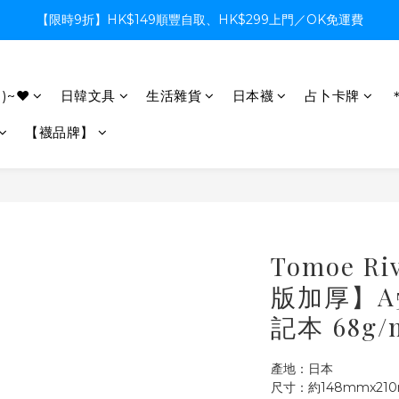
【限時9折】HK$149順豐自取、HK$299上門／OK免運費
【限時9折】HK$149順豐自取、HK$299上門／OK免運費
支付系統升級中，暫停信用卡支付至8月中，造成不便感謝諒解
)~♥
日韓文具
生活雜貨
日本襪
占卜卡牌
【限時9折】HK$149順豐自取、HK$299上門／OK免運費
【襪品牌】
Tomoe 
版加厚】A5 
記本 68g
產地：日本
尺寸：約148mmx210