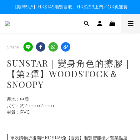
【限時9折】HK$149順豐自取、HK$299上門／OK免運費
【限時9折】HK$149順豐自取、HK$299上門／OK免運費
支付系統升級中，暫停信用卡支付至8月中，造成不便感謝諒解
【限時9折】HK$149順豐自取、HK$299上門／OK免運費
Share
SUNSTAR｜變身角色的擦膠｜
【第2彈】WOODSTOCK＆
SNOOPY
產地：中國
尺寸：約21mmx21mm
材質：PVC
單次購物折後滿HKD$149免【香港】順豐智能櫃／營業點運