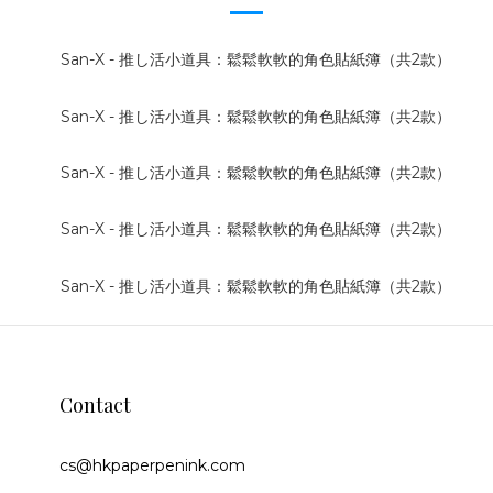
Contact
cs@hkpaperpenink.com