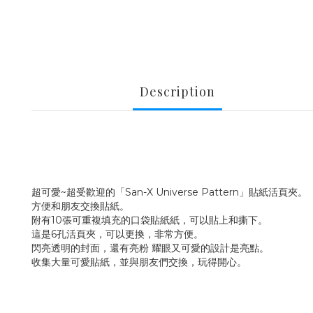
Description
超可愛~超受歡迎的「San-X Universe Pattern」貼紙活頁夾。
方便和朋友交換貼紙。
附有10張可重複填充的口袋貼紙紙，可以貼上和撕下。
這是6孔活頁夾，可以更換，非常方便。
閃亮透明的封面，還有亮粉 耀眼又可愛的設計是亮點。
收集大量可愛貼紙，並與朋友們交換，玩得開心。