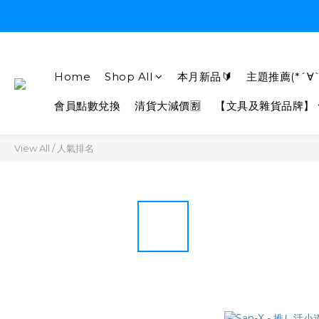
Home
Shop All
本月新品🔰
主題推薦(*´∀`
會員點數兌換
清貨大減價🈹
【文具及雜貨品牌】
View All
/
人氣排名