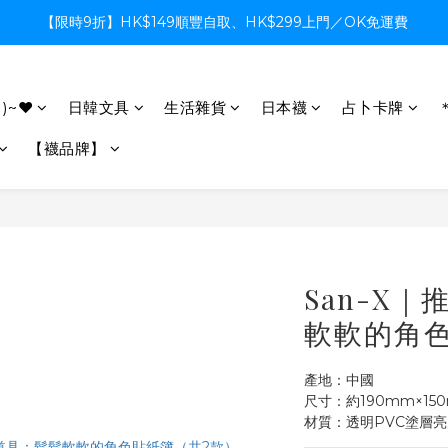
【限時9折】HK$149順豐自取、HK$299上門／OK免運費
【限時9折】HK$149順豐自取、HK$299上門／OK免運費
支付系統升級中，暫停信用卡支付至8月中，造成不便感謝諒解
)~♥
日韓文具
生活雜貨
日本襪
占卜卡牌
【限時9折】HK$149順豐自取、HK$299上門／OK免運費
【襪品牌】
San-X
軟軟的角色
產地：中國
尺寸：約190mm×15
材質：透明PVC塗層亮