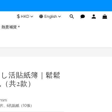
$
HKD
English
＊熱賣補貨＊
BUY NOW
｜推し活貼紙簿｜鬆鬆
（共2款）
0mm
片、6孔貼紙（10張）