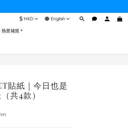
$
HKD
English
＊熱賣補貨＊
BUY NOW
PET貼紙｜今日也是
（共4款）
mm