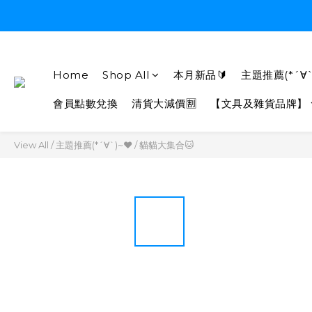
Home
Shop All
本月新品🔰
主題推薦(*´∀`
會員點數兌換
清貨大減價🈹
【文具及雜貨品牌】
View All
/
主題推薦(*´∀`)~♥
/
貓貓大集合🐱