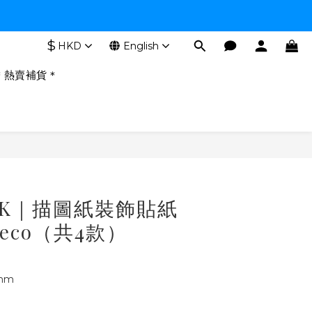
$
HKD
English
＊熱賣補貨＊
BUY NOW
OOK｜描圖紙裝飾貼紙
Deco（共4款）
mm