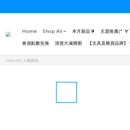
Home
Shop All
本月新品🔰
主題推薦(*´∀`
會員點數兌換
清貨大減價🈹
【文具及雜貨品牌】
View All
/
人氣排名