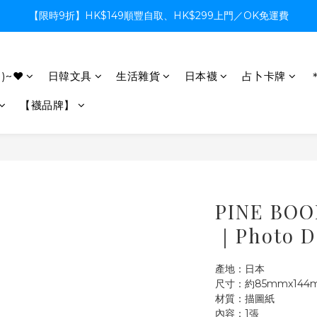
【限時9折】HK$149順豐自取、HK$299上門／OK免運費
【限時9折】HK$149順豐自取、HK$299上門／OK免運費
支付系統升級中，暫停信用卡支付至8月中，造成不便感謝諒解
)~♥
日韓文具
生活雜貨
日本襪
占卜卡牌
【限時9折】HK$149順豐自取、HK$299上門／OK免運費
【襪品牌】
PINE B
｜Photo 
產地：日本
尺寸：約85mmx144
材質：描圖紙
內容：1張