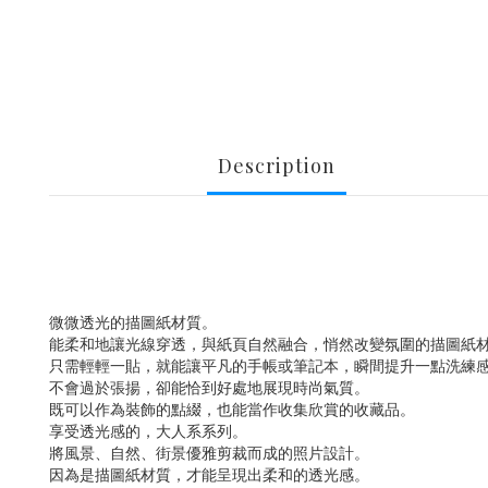
Description
微微透光的描圖紙材質。
能柔和地讓光線穿透，與紙頁自然融合，悄然改變氛圍的描圖紙
只需輕輕一貼，就能讓平凡的手帳或筆記本，瞬間提升一點洗練
不會過於張揚，卻能恰到好處地展現時尚氣質。
既可以作為裝飾的點綴，也能當作收集欣賞的收藏品。
享受透光感的，大人系系列。
將風景、自然、街景優雅剪裁而成的照片設計。
因為是描圖紙材質，才能呈現出柔和的透光感。