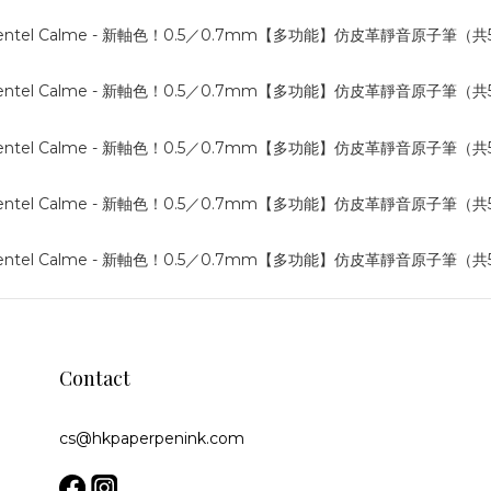
Contact
cs@hkpaperpenink.com