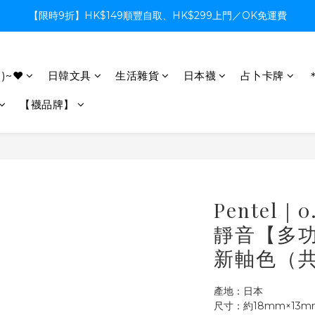
【限時9折】HK$149順豐自取、HK$299上門／OK免運費
【限時9折】HK$149順豐自取、HK$299上門／OK免運費
支付系統升級中，暫停信用卡支付至8月中，造成不便感謝諒解
)~♥
日韓文具
生活雜貨
日本襪
占卜卡牌
【限時9折】HK$149順豐自取、HK$299上門／OK免運費
【襪品牌】
Pentel｜
靜音【多功
新軸色（共
產地：日本
尺寸：約18mm×13m