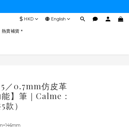
$
HKD
English
＊熱賣補貨＊
BUY NOW
0.5／0.7mm仿皮革
能】筆｜Calme：
5款）
m×146mm