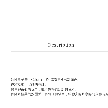
Description
油性原子筆「Calum」於2026年推出新顏色。
優雅溫柔、安靜的設計。
簡單卻富有表現力，擁有獨特的設計與色彩。
伴隨著輕柔的按壓聲，伴隨任何場合，給你安靜且寧靜的寫作時