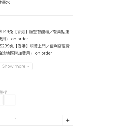
性墨水
$149免【香港】順豐智能櫃／營業點運
 on order
$299免【香港】順豐上門／便利店運費
地區附加費用） on order
Show more
色筆桿