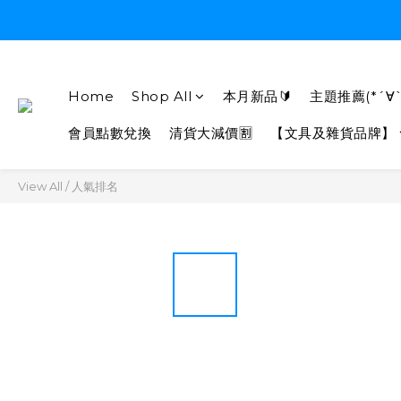
Home
Shop All
本月新品🔰
主題推薦(*´∀`
會員點數兌換
清貨大減價🈹
【文具及雜貨品牌】
View All
/
人氣排名