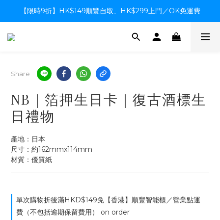
【限時9折】HK$149順豐自取、HK$299上門／OK免運費
【限時9折】HK$149順豐自取、HK$299上門／OK免運費
支付系統升級中，暫停信用卡支付至8月中，造成不便感謝諒解
【限時9折】HK$149順豐自取、HK$299上門／OK免運費
Share
NB｜箔押生日卡｜復古酒標生
日禮物
產地：日本
尺寸：約162mmx114mm
材質：優質紙
單次購物折後滿HKD$149免【香港】順豐智能櫃／營業點運
費（不包括逾期保留費用） on order