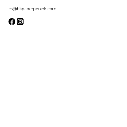
cs@hkpaperpenink.com