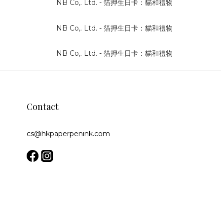
Contact
cs@hkpaperpenink.com