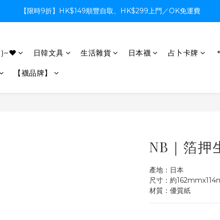
【限時9折】HK$149順豐自取、HK$299上門／OK免運費
【限時9折】HK$149順豐自取、HK$299上門／OK免運費
支付系統升級中，暫停信用卡支付至8月中，造成不便感謝諒解
)~♥
日韓文具
生活雜貨
日本襪
占卜卡牌
【限時9折】HK$149順豐自取、HK$299上門／OK免運費
【襪品牌】
NB｜箔押
產地：日本
尺寸：約162mmx114
材質：優質紙