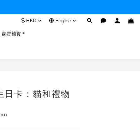
$
HKD
English
＊熱賣補貨＊
生日卡：貓和禮物
mm