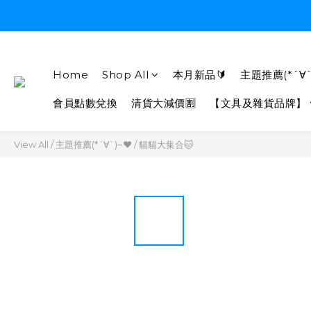
Home
Shop All
本月新品🔰
主題推薦(*´∀`
會員點數兌換
清貨大減價🈹
【文具及雜貨品牌】
View All
/
主題推薦(*´∀`)~♥
/
貓貓大集合🐱