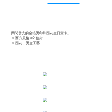
閃閃發光的金箔燙印和壓花生日賀卡。
※ 西方風格 #2 信封
※ 壓花、燙金工藝