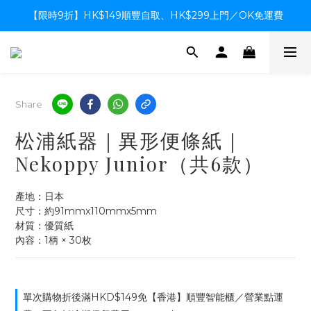
【限時9折】HK$149順豐自取、HK$299上門／OK免運費
【限時9折】HK$149順豐自取、HK$299上門／OK免運費
支付系統升級中，暫停信用卡支付至8月中，造成不便感謝諒解
【限時9折】HK$149順豐自取、HK$299上門／OK免運費
Share
松浦紙器｜異形便條紙｜
Nekoppy Junior（共6款）
產地：日本
尺寸：約91mmx110mmx5mm
材質：優質紙
內容：1柄 × 30枚
單次購物折後滿HKD$149免【香港】順豐智能櫃／營業點運